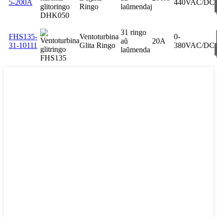
5-200A
440VAC/DC
Ringo
laŭmendaj
31 ringo
FHS135-
Ventoturbina
0-
aŭ
20A
31-10111
Glita Ringo
380VAC/DC
laŭmenda