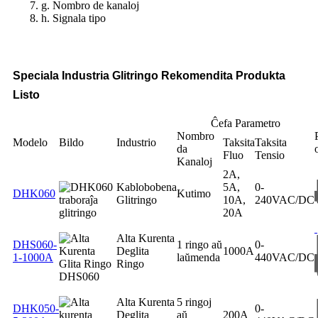
g. Nombro de kanaloj
h. Signala tipo
Speciala Industria Glitringo Rekomendita Produkta
Listo
Ĉefa Parametro
Nombro
Modelo
Bildo
Industrio
Taksita
Taksita
da
Fluo
Tensio
Kanaloj
2A,
Kablobobena
5A,
0-
DHK060
Kutimo
Glitringo
10A,
240VAC/DC
20A
Alta Kurenta
DHS060-
1 ringo aŭ
0-
Deglita
1000A
1-1000A
laŭmenda
440VAC/DC
Ringo
Alta Kurenta
5 ringoj
DHK050-
0-
Deglita
aŭ
200A