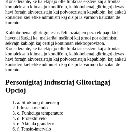
Konsiderante, ke tia ekipaĵo ofte funkcias ekstere kaj alfrontas
kompleksajn klimatajn kondiĉojn, kablobobenaj glitringoj devas
havi fortajn akvorezistajn kaj polvorezistajn kapablojn, kaj ankaŭ
konsideri kiel efike administri kaj disipi la varmon kaŭzitan de
kurento.
Kablobobenaj glitringoj estas ĉefe uzataj en peza ekipaĵo kiel
havenaj ŝarĝaj kaj malŝarĝaj maŝinoj kaj gruoj por administri
sekvajn kablojn kaj certigi kontinuan elektroprovizon.
Konsiderante, ke tia ekipaĵo ofte funkcias ekstere kaj alfrontas
kompleksajn klimatajn kondiĉojn, kablobobenaj glitringoj devas
havi fortajn akvorezistajn kaj polvorezistajn kapablojn, kaj ankaŭ
konsideri kiel efike administri kaj disipi la varmon kaŭzitan de
kurento.
Personigitaj Industriaj Glitoringaj
Opcioj
a. Strukturaj dimensioj
b.Instala metodo
c. Funkciiga temperaturo
d. Protektnivelo
e. Aktuala grandeco
f. Tensio-intervalo