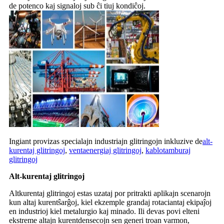
de potenco kaj signaloj sub ĉi tiuj kondiĉoj.
Ingiant provizas specialajn industriajn glitringojn inkluzive de
alt-
kurentaj glitringoj
,
ventaenergiaj glitringoj
,
kablotamburaj
glitringoj
Alt-kurentaj glitringoj
Altkurentaj glitringoj estas uzataj por pritrakti aplikajn scenarojn
kun altaj kurentŝarĝoj, kiel ekzemple grandaj rotaciantaj ekipaĵoj
en industrioj kiel metalurgio kaj minado. Ili devas povi elteni
ekstreme altajn kurentdensecojn sen generi troan varmon,