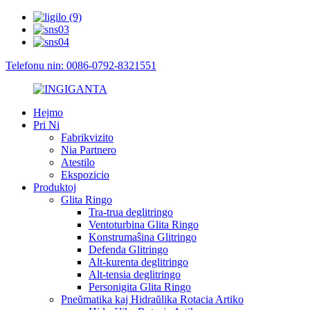
Telefonu nin: 0086-0792-8321551
Hejmo
Pri Ni
Fabrikvizito
Nia Partnero
Atestilo
Ekspozicio
Produktoj
Glita Ringo
Tra-trua deglitringo
Ventoturbina Glita Ringo
Konstrumaŝina Glitringo
Defenda Glitringo
Alt-kurenta deglitringo
Alt-tensia deglitringo
Personigita Glita Ringo
Pneŭmatika kaj Hidraŭlika Rotacia Artiko