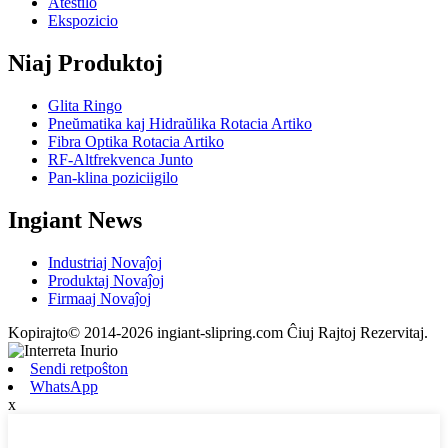
Atestilo
Ekspozicio
Niaj Produktoj
Glita Ringo
Pneŭmatika kaj Hidraŭlika Rotacia Artiko
Fibra Optika Rotacia Artiko
RF-Altfrekvenca Junto
Pan-klina poziciigilo
Ingiant News
Industriaj Novaĵoj
Produktaj Novaĵoj
Firmaaj Novaĵoj
Kopirajto© 2014-2026 ingiant-slipring.com Ĉiuj Rajtoj Rezervitaj.
Sendi retpoŝton
WhatsApp
x