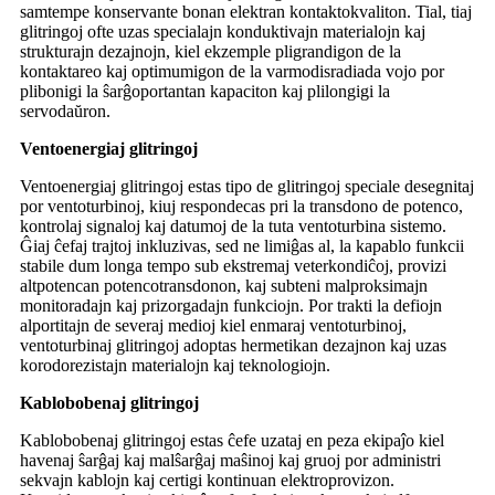
samtempe konservante bonan elektran kontaktokvaliton. Tial, tiaj
glitringoj ofte uzas specialajn konduktivajn materialojn kaj
strukturajn dezajnojn, kiel ekzemple pligrandigon de la
kontaktareo kaj optimumigon de la varmodisradiada vojo por
plibonigi la ŝarĝoportantan kapaciton kaj plilongigi la
servodaŭron.
Ventoenergiaj glitringoj
Ventoenergiaj glitringoj estas tipo de glitringoj speciale desegnitaj
por ventoturbinoj, kiuj respondecas pri la transdono de potenco,
kontrolaj signaloj kaj datumoj de la tuta ventoturbina sistemo.
Ĝiaj ĉefaj trajtoj inkluzivas, sed ne limiĝas al, la kapablo funkcii
stabile dum longa tempo sub ekstremaj veterkondiĉoj, provizi
altpotencan potencotransdonon, kaj subteni malproksimajn
monitoradajn kaj prizorgadajn funkciojn. Por trakti la defiojn
alportitajn de severaj medioj kiel enmaraj ventoturbinoj,
ventoturbinaj glitringoj adoptas hermetikan dezajnon kaj uzas
korodorezistajn materialojn kaj teknologiojn.
Kablobobenaj glitringoj
Kablobobenaj glitringoj estas ĉefe uzataj en peza ekipaĵo kiel
havenaj ŝarĝaj kaj malŝarĝaj maŝinoj kaj gruoj por administri
sekvajn kablojn kaj certigi kontinuan elektroprovizon.