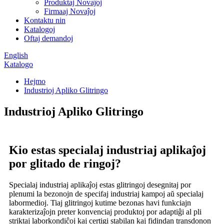
Produktaj Novaĵoj
Firmaaj Novaĵoj
Kontaktu nin
Katalogoj
Oftaj demandoj
English
Katalogo
Hejmo
Industrioj Apliko Glitringo
Industrioj Apliko Glitringo
Kio estas specialaj industriaj aplikaĵoj
por glitado de ringoj?
Specialaj industriaj aplikaĵoj estas glitringoj desegnitaj por
plenumi la bezonojn de specifaj industriaj kampoj aŭ specialaj
labormedioj. Tiaj glitringoj kutime bezonas havi funkciajn
karakterizaĵojn preter konvenciaj produktoj por adaptiĝi al pli
striktaj laborkondiĉoj kaj certigi stabilan kaj fidindan transdonon