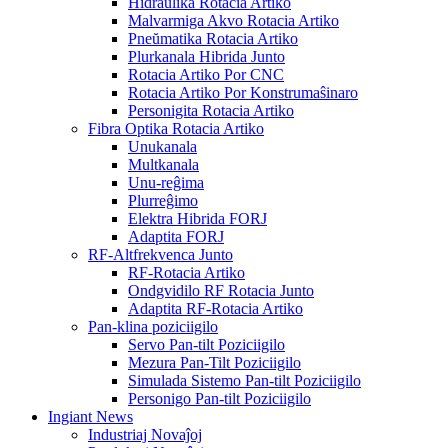
Hidraŭlika Rotacia Artiko
Malvarmiga Akvo Rotacia Artiko
Pneŭmatika Rotacia Artiko
Plurkanala Hibrida Junto
Rotacia Artiko Por CNC
Rotacia Artiko Por Konstrumaŝinaro
Personigita Rotacia Artiko
Fibra Optika Rotacia Artiko
Unukanala
Multkanala
Unu-reĝima
Plurreĝimo
Elektra Hibrida FORJ
Adaptita FORJ
RF-Altfrekvenca Junto
RF-Rotacia Artiko
Ondgvidilo RF Rotacia Junto
Adaptita RF-Rotacia Artiko
Pan-klina poziciigilo
Servo Pan-tilt Poziciigilo
Mezura Pan-Tilt Poziciigilo
Simulada Sistemo Pan-tilt Poziciigilo
Personigo Pan-tilt Poziciigilo
Ingiant News
Industriaj Novaĵoj